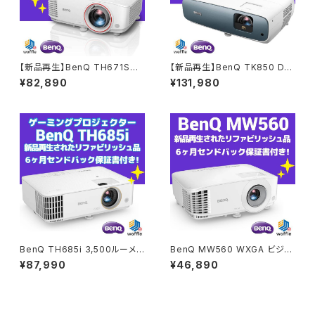
【新品再生】BenQ TH671ST
【新品再生】BenQ TK850 DL
3000lmのビデオゲーム用ホー
Pホームシネマプロジェクター
¥82,890
¥131,980
ムエンターテインメント・プロジ
4K(UHD) 3000lm 6ヶ月セ
ェクター 6ヶ月センドバック保証
ンドバック保証書付 リファビッ
書付 リファビッシュ品
シュ品
BenQ TH685i 3,500ルーメ
BenQ MW560 WXGA ビジネ
ン Android TV 搭載のHDR
ス プロジェクター 6ヶ月センド
¥87,990
¥46,890
ゲーミングプロジェクター 6ヶ
バック保証書付 リファビッシュ
月センドバック保証書付 リファ
品
ビッシュ品