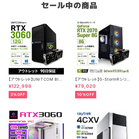
セール中の商品
【アウトレット】UNITCOM BIZ-
【アウトレット】G-StormRシリ
H RTX 3060 Core i7-1070
ーズ GeForce RTX 2070 Su
¥122,996
¥79,020
0 メモリ32GB SSD1TB ゲーミ
per Core i7-8700 16GBメモ
ングPC アウトレット プロ仕様 9
リ SSD1.0TB Windows11 ゲ
3%OFF
10%OFF
0日保証
ーミングPC 90日保証