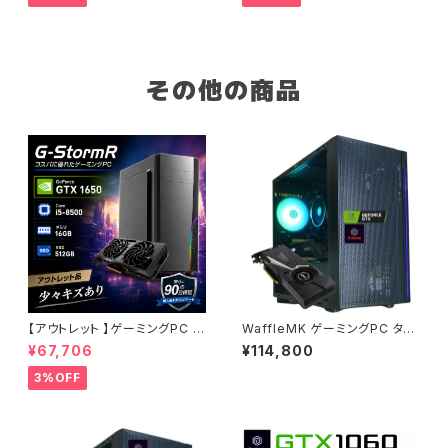
m
0日保証
その他の商品
【アウトレット 】ゲーミングPC G
WaffleMK ゲーミングPC タワ
-StormR GTX 1650 Core i5
ー型 G-Stormシリーズ AMD
¥67,706
¥114,800
-8500 メモリ16GB SSD512G
GeForce 16GBメモリ Windo
B 少々キズあり 1点限り 90日保
ws 11 WPS Office2 SSD512
3%OFF
証
GB Ryzen 5 5500 GTX 108
0 H18 ブラック B0CXHXKXP
P