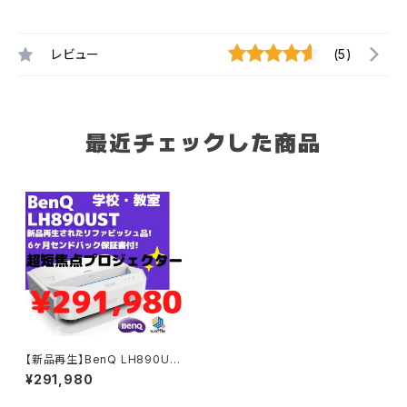
レビュー
(5)
最近チェックした商品
【新品再生】BenQ LH890UST
超短焦点インタラクティブプロ
¥291,980
ジェクター 6ヶ月センドバック保
証書付 リファビッシュ品