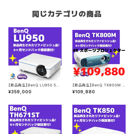
同じカテゴリの商品
【新品再生】BenQ LU950 500
【新品再生】BenQ TK800M 4
0ルーメンのWUXGAインストー
K HDR、3000lmを備えた スポ
¥359,000
¥109,880
ルレーザープロジェクター 6ヶ
ーツ プロジェクター 6ヶ月セン
月センドバック保証書付 リファ
ドバック保証書付 リファビッシ
ビッシュ品
ュ品