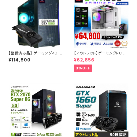
【整備済み品】 ゲーミングPC タ
【アウトレット】ゲーミングPC エ
ワー型 G-Stormシリーズ AM
ントリーモデル ケースが映える！
¥114,800
¥62,856
D Ryzen 5 5500 CPU - GeF
デスクトップPC タワー型 G-St
orce GTX 1080-16GBメモリ
ormRシリーズ - GeForce GT
3%OFF
- Windows 11 - WPS Office
X 1060 - 12GBメモリ -
2 ゲームPC B0CLG6QPL1