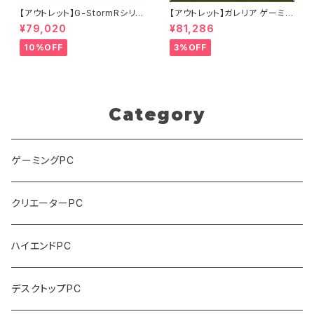
【アウトレット】G-StormRシリ
【アウトレット】ガレリア ゲーミン
ーズ GeForce RTX 2070 Su
グパソコン GTX 1660 Super
¥79,020
¥81,286
per Core i7-8700 16GBメモ
Core i5-11400 メモリ16GB S
リ SSD1.0TB Windows11 ゲ
SD500GB 90日保証 他メーカ
10%OFF
3%OFF
ーミングPC 90日保証
ー整備済み品
Category
ゲーミングPC
クリエーターPC
ハイエンドPC
デスクトップPC