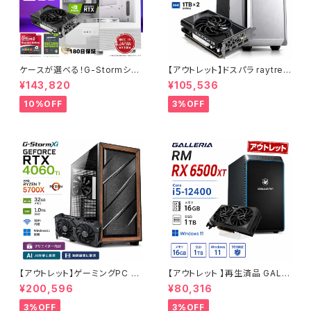
ケースが選べる！G-Stormシリ
【アウトレット】ドスパラ raytrek
ーズ ゲーミングPC 人気のRTX
4CXV RTX3060 Core i7-13
¥143,820
¥105,536
4060 3060 12G搭載 デスクト
700F メモリ16GB SSD1TBx2
ップPC タワー型 第12世代 CP
クリエイターPC 1点限り 90日
10%OFF
3%OFF
U Core i5-12400 - 16GBメ
保証
モリ - SSD500GB - Window
s 11 WPS Office2
【アウトレット】ゲーミングPC 未
【アウトレット 】再生済品 GALL
使用品 RTX4060Ti Ryzen7
ERIA RM RX 6500XT Core i
¥200,596
¥80,316
5700X メモリ32GB SSD1TB
5-12400 メモリ16GB SSD1T
AI 動画編集 90日保証 G-Stor
B ゲーミングPC 整備済み品 9
3%OFF
3%OFF