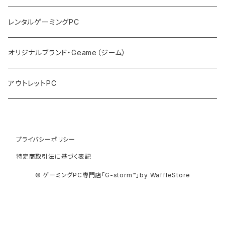
PCサーバー
キーボード
レンタルゲーミングPC
マウス
オリジナルブランド・Geame（ジーム）
プロジェクタ
アウトレットPC
プライバシーポリシー
特定商取引法に基づく表記
© ゲーミングPC専門店「G-storm™」by WaffleStore