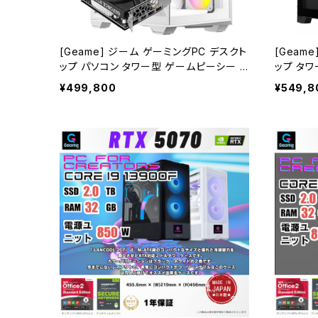
[Geame] ジーム ゲーミングPC デスクト
[Geam
ップ パソコン タワー型 ゲームピーシー G
ップ タワ
eforce RTX5070 Core i9-14900F c
RTX5070
¥499,800
¥549,8
pu 32GB メモリ 1.0TB SSD WiFi Wind
メモリ 2.0
ows11 水冷CPUクーラー クリエイタ AI
リエイタ 
動画編集 gaming G-StormXi (ホワイト・
ョン gami
1) B0FBM4HSWY
FBM3Z