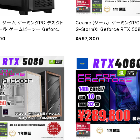
e] ジーム ゲーミングPC デスクト
Geame（ジーム） ゲーミングP
ー型 ゲームピーシー Geforce
G-StormXi Geforce RTX 50
 Core i9-14900F cpu 64GB
i9-13900F 32GBメモリ 2.0TB
00
¥597,800
TB SSD WiFi Windows11 ク
i Windows 11 クリエイタ AI 
生成AI 動画編集 ワークステーシ
RGBBK
ng G-StormXi (ブラック・1) B0
W9P