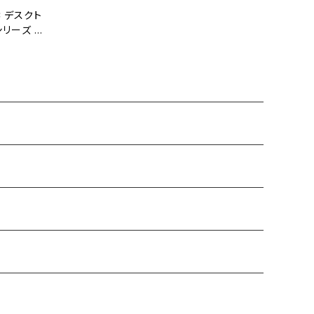
 デスクト
シリーズ i
 メモリ32G