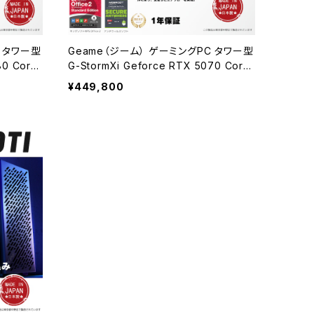
C タワー型
Geame（ジーム） ゲーミングPC タワー型
80 Core
G-StormXi Geforce RTX 5070 Core
SSD WiF
i9-13900F 32GBメモリ 2.0TBSSD WiF
¥449,800
動画編集 A
i Windows 11 クリエイタ AI 動画編集
XPGケース