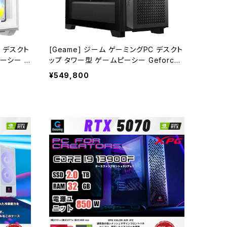
C デスクト
[Geame] ジーム ゲーミングPC デスクト
ーシー G
ップ タワー型 ゲームピーシー Geforce
4900F c
RTX5070 Core i9-14900F cpu 64GB
¥549,800
Fi Wind
メモリ 2.0TB SSD WiFi Windows11 ク
イタ AI
リエイタ 生成AI 動画編集 ワークステーシ
 (ホワイト・
ョン gaming G-StormXi (ブラック・1) B0
FBM3ZW9P