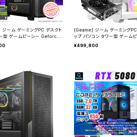
e] ジーム ゲーミングPC デスクト
[Geame] ジーム ゲーミングP
ー型 ゲームピーシー Geforce
ップ パソコン タワー型 ゲームピ
0 Core Ultra7-265F メモリ32
eforce RTX5070 Core i9-1
00
¥499,800
.0TB WiFi Windows11 クリエ
pu 32GB メモリ 1.0TB SSD Wi
 動画編集 3年間保障
ows11 水冷CPUクーラー クリエ
動画編集 gaming G-StormXi
1) B0FBM4HSWY