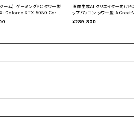
（ジーム） ゲーミングPC タワー型
画像生成AI クリエイター向けPC
Xi Geforce RTX 5080 Core
ップパソコン タワー型 A.Creat
00F 32GBメモリ 2.0TBSSD WiF
7-14700F - RTX 4060 Ti -
00
¥289,800
ows 11 クリエイタ AI 動画編集 ジ
B - SSD1.0TB