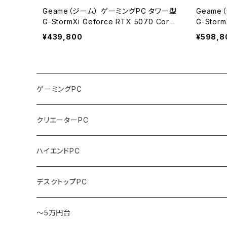
Geame（ジーム） ゲーミングPC タワー型
Geame
G-StormXi Geforce RTX 5070 Core
G-Storm
i9-13900F 32GBメモリ 2.0TBSSD WiF
i9-139
¥439,800
¥598,8
i Windows 11 クリエイタ AI 動画編集
i Wind
ーム
ゲーミングPC
クリエーターPC
ハイエンドPC
デスクトップPC
～5万円台