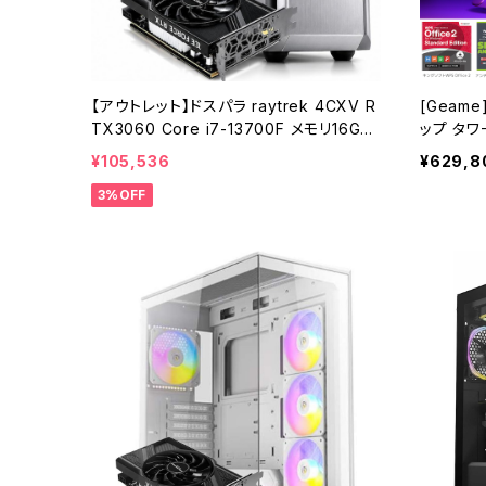
【アウトレット】ドスパラ raytrek 4CXV R
[Geam
TX3060 Core i7-13700F メモリ16GB
ップ タワ
SSD1TBx2 クリエイターPC 1点限り 90
RTX507
¥105,536
¥629,8
日保証
GB SSD1
3%OFF
イタ AI