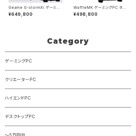
Geame G-stormXi ゲーミン
WaffleMK ゲーミングPC タワ
グPC｜RTX5070 Ti / Core
ー型 G-StormXi Geforce R
¥649,800
¥498,800
Ultra 7 265F｜64GB / 2TB
TX 5070 Core i9-13900F 3
[B0H4F7PCHV]
2GBメモリ 2.0TBSSD WiFi
Windows 11 クリエイタ AI 動
画編集 (ブラック・3) B0F2ZW
BP7C
Category
ゲーミングPC
クリエーターPC
ハイエンドPC
デスクトップPC
～5万円台