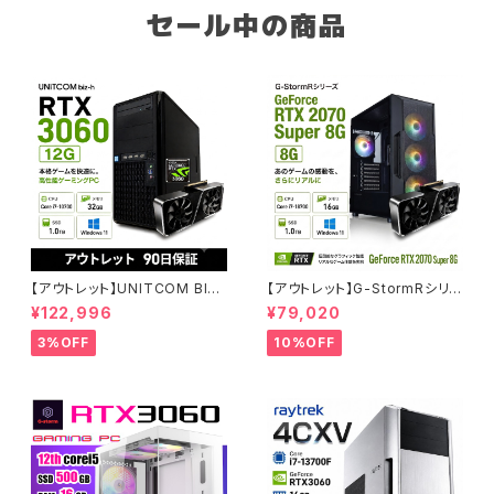
セール中の商品
【アウトレット】UNITCOM BIZ-
【アウトレット】G-StormRシリ
H RTX 3060 Core i7-1070
ーズ GeForce RTX 2070 Su
¥122,996
¥79,020
0 メモリ32GB SSD1TB ゲーミ
per Core i7-8700 16GBメモ
ングPC アウトレット プロ仕様 9
リ SSD1.0TB Windows11 ゲ
3%OFF
10%OFF
0日保証
ーミングPC 90日保証