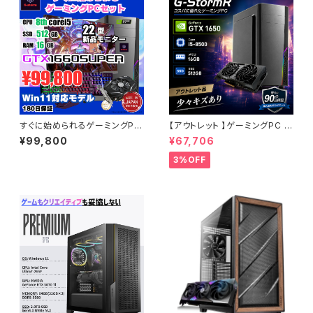
すぐに始められるゲーミングPC
【アウトレット 】ゲーミングPC G
セット - 本体 / モニター / ゲー
-StormR GTX 1650 Core i5
¥99,800
¥67,706
ミングキーボード＆マウス / ヘッ
-8500 メモリ16GB SSD512G
ドセット / WiFiアダプター / GT
B 少々キズあり 1点限り 90日保
3%OFF
X 1660 Super / 全6点セット
証