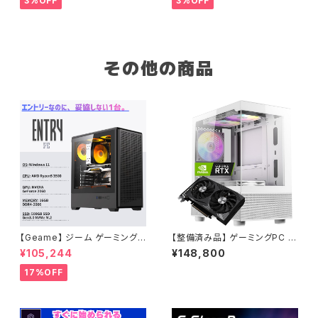
3%OFF
3%OFF
m
0日保証
その他の商品
【Geame】 ジーム ゲーミングP
【整備済み品】 ゲーミングPC デ
C デスクトップ Certified GPU
スクトップPC タワー型 G-Stor
¥105,244
¥148,800
RTX2060 Ryzen5 3500 メ
mRシリーズ Core i7 第9世代
モリ16GB SSD 500GB WiFi
CPU RTX 3060 12G 16GBメ
17%OFF
Windows11 動画編集 G-Stor
モリ SSD1.0TB エイペックス
mCG タワー型 ブラック・2 B0G
フォートナイト B0D4H57FVF
ZMKCXXV