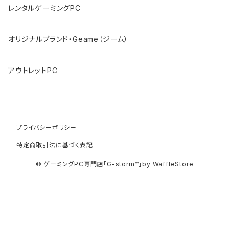
PCサーバー
キーボード
レンタルゲーミングPC
マウス
オリジナルブランド・Geame（ジーム）
プロジェクタ
アウトレットPC
プライバシーポリシー
特定商取引法に基づく表記
© ゲーミングPC専門店「G-storm™」by WaffleStore