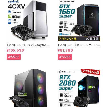
【アウトレット】ドスパラ raytrek
【アウトレット】ガレリア ゲーミン
4CXV RTX3060 Core i7-13
グパソコン GTX 1660 Super
¥105,536
¥81,286
700F メモリ16GB SSD1TBx2
Core i5-11400 メモリ16GB S
クリエイターPC 1点限り 90日
SD500GB 90日保証 他メーカ
3%OFF
3%OFF
保証
ー整備済み品