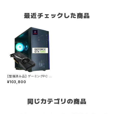
最近チェックした商品
【整備済み品】 ゲーミングPC デ
スクトップPC タワー型 G-Stor
¥103,800
mシリーズ AMD Ryzen 5 45
00 i7 第10世代相当 CPU - G
eForce GTX 1080-16GBメモ
リ - SSD512GB - Windows 1
1 エイペックス フォートナイト
同じカテゴリの商品
B0CLRKRRDX