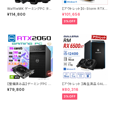
WaffleMK ゲーミングPC タワ
【アウトレット】G-Storm RTX2
ー型 G-Stormシリーズ AMD
060Super Ryzen5-5500 メ
¥114,800
¥101,656
GeForce 16GBメモリ Windo
モリ16GB SSD512GB ゲーミ
ws 11 WPS Office2 SSD512
ングPC 90日保証
3%OFF
GB Ryzen 5 5500 GTX 108
0 M100R ブラック B0CXJ1GC
5Z
【整備済み品】ゲーミングPC デ
【アウトレット 】再生済品 GALL
スクトップ DELL Precision 3
ERIA RM RX 6500XT Core i
¥79,800
¥80,316
630 Tower - Core i5-9500
5-12400 メモリ16GB SSD1T
- RTX 2060 - メモリ16GB -
B ゲーミングPC 整備済み品 9
3%OFF
SSD240GB + HDD1.0TB -
0日保証
Windows 11 ワークステーショ
ン【B0DBBXDX8V】