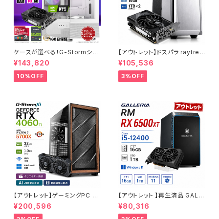
ケースが選べる！G-Stormシリ
【アウトレット】ドスパラ raytrek
ーズ ゲーミングPC 人気のRTX
4CXV RTX3060 Core i7-13
¥143,820
¥105,536
4060 3060 12G搭載 デスクト
700F メモリ16GB SSD1TBx2
ップPC タワー型 第12世代 CP
クリエイターPC 1点限り 90日
10%OFF
3%OFF
U Core i5-12400 - 16GBメ
保証
モリ - SSD500GB - Window
s 11 WPS Office2
【アウトレット】ゲーミングPC 未
【アウトレット 】再生済品 GALL
使用品 RTX4060Ti Ryzen7
ERIA RM RX 6500XT Core i
¥200,596
¥80,316
5700X メモリ32GB SSD1TB
5-12400 メモリ16GB SSD1T
AI 動画編集 90日保証 G-Stor
B ゲーミングPC 整備済み品 9