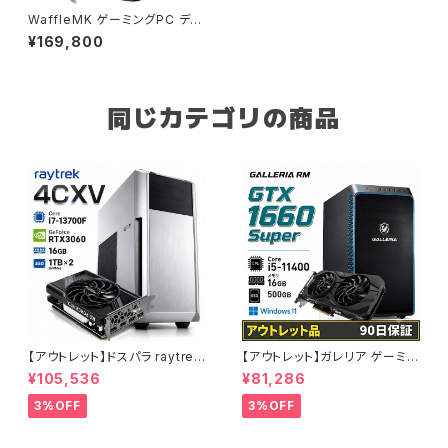
WaffleMK ゲーミングPC デス
クトップPC タワー型 G-Storm
¥169,800
AMD Ryzen 5 5500 CPU -
GeForce RTX 2080 Super
32GBメモリ 1.0TBSSD Wind
ows 11 生成AI VR B0CPHXF
TRB
同じカテゴリの商品
【アウトレット】ドスパラ raytrek
【アウトレット】ガレリア ゲーミン
4CXV RTX3060 Core i7-13
グパソコン GTX 1660 Super
¥105,536
¥81,286
700F メモリ16GB SSD1TBx2
Core i5-11400 メモリ16GB S
クリエイターPC 1点限り 90日
SD500GB 90日保証 他メーカ
3%OFF
3%OFF
保証
ー整備済み品