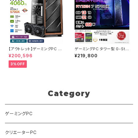
【アウトレット】ゲーミングPC 未
ゲーミングPC タワー型 G-Sto
使用品 RTX4060Ti Ryzen7
rmXi Geforce RTX 4060 Ti
¥200,596
¥219,800
5700X メモリ32GB SSD1TB
Ryzen7 5700X 32GBメモリ
AI 動画編集 90日保証 G-Stor
1.0TBSSD WiFi Windows 11
3%OFF
m
クリエイタ AI 動画編集
Category
ゲーミングPC
クリエーターPC