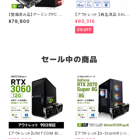
【整備済み品】ゲーミングPC デ
【アウトレット 】再生済品 GALL
スクトップ DELL Precision 3
ERIA RM RX 6500XT Core i
¥79,800
¥80,316
630 Tower - Core i5-9500
5-12400 メモリ16GB SSD1T
- RTX 2060 - メモリ16GB -
B ゲーミングPC 整備済み品 9
3%OFF
SSD240GB + HDD1.0TB -
0日保証
Windows 11 ワークステーショ
ン【B0DBBXDX8V】
セール中の商品
【アウトレット】UNITCOM BIZ-
【アウトレット】G-StormRシリ
H RTX 3060 Core i7-1070
ーズ GeForce RTX 2070 Su