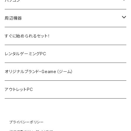
パソコン
ノートPC
周辺機器
デスクトップPC
モニター
すぐに始められるセット！
PCサーバー
キーボード
レンタルゲーミングPC
マウス
オリジナルブランド・Geame（ジーム）
プロジェクタ
アウトレットPC
プライバシーポリシー