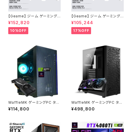
【Geame】 ジーム ゲーミングP
【Geame】 ジーム ゲーミングP
C デスクトップ Certified GPU
C デスクトップ Certified GPU
¥152,820
¥105,244
RTX3060 12G Ryzen5 550
RTX2060 Ryzen5 3500 メ
0 メモリ16GB SSD 500GB W
モリ16GB SSD 500GB WiFi
10%OFF
17%OFF
iFi Windows11 動画編集 G-S
Windows11 動画編集 G-Stor
tormCG タワー型 ホワイト・1 B
mCG タワー型 ホワイト・1 B0G
0GZMHQTS7
ZMFJVT7
WaffleMK ゲーミングPC タワ
WaffleMK ゲーミングPC タワ
ー型 G-Stormシリーズ AMD
ー型 G-StormXi Geforce R
¥114,800
¥498,800
GeForce 16GBメモリ Windo
TX 5070 Core i9-13900F 3
ws 11 WPS Office2 SSD512
2GBメモリ 2.0TBSSD WiFi
GB Ryzen 5 5500 GTX 108
Windows 11 クリエイタ AI 動
0 H18 ブラック B0CXHXKXP
画編集 (ブラック・1) B0F27KS
P
FCS