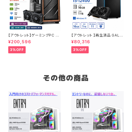
【アウトレット】ゲーミングPC 未
【アウトレット 】再生済品 GALL
使用品 RTX4060Ti Ryzen7
ERIA RM RX 6500XT Core i
¥200,596
¥80,316
5700X メモリ32GB SSD1TB
5-12400 メモリ16GB SSD1T
AI 動画編集 90日保証 G-Stor
B ゲーミングPC 整備済み品 9
3%OFF
3%OFF
m
0日保証
その他の商品