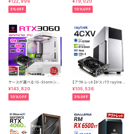
¥122,996
¥79,020
0 メモリ32GB SSD1TB ゲーミ
per Core i7-8700 16GBメモ
ングPC アウトレット プロ仕様 9
リ SSD1.0TB Windows11 ゲ
3%OFF
10%OFF
0日保証
ーミングPC 90日保証
ケースが選べる！G-Stormシリ
【アウトレット】ドスパラ raytrek
ーズ ゲーミングPC 人気のRTX
4CXV RTX3060 Core i7-13
¥143,820
¥105,536
4060 3060 12G搭載 デスクト
700F メモリ16GB SSD1TBx2
ップPC タワー型 第12世代 CP
クリエイターPC 1点限り 90日
10%OFF
3%OFF
U Core i5-12400 - 16GBメ
保証
モリ - SSD500GB - Window
s 11 WPS Office2