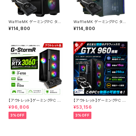
WaffleMK ゲーミングPC タワ
WaffleMK ゲーミングPC タワ
ー型 G-Stormシリーズ AMD
ー型 G-Stormシリーズ AMD
¥114,800
¥114,800
GeForce 16GBメモリ Windo
GeForce 16GBメモリ Windo
ws 11 WPS Office2 SSD512
ws 11 WPS Office2 SSD512
GB Ryzen 5 5500 GTX 108
GB Ryzen 5 5500 GTX 108
0 M100R ブラック B0CXJ1GC
0 H18 ブラック B0CXHXKXP
5Z
P
【アウトレット】ゲーミングPC G-
【アウトレット】ゲーミングPC 入
StormR RTX 3060 Core i7-
門機 G-StormRシリーズ 第8
¥96,806
¥53,156
8700 メモリ16GB SSD512GB
世代 i3 CPU - GeForce GTX
特価品 90日保証
960 4G - 16GBメモリ - SSD
3%OFF
3%OFF
250GB - Windows 10 ゲーム
PC エントリーモデル デスクトッ
プPC タワー型