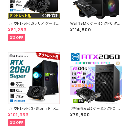
【アウトレット】ガレリア ゲーミン
WaffleMK ゲーミングPC タワ
グパソコン GTX 1660 Super
ー型 G-Stormシリーズ AMD
¥81,286
¥114,800
Core i5-11400 メモリ16GB S
GeForce 16GBメモリ Windo
SD500GB 90日保証 他メーカ
ws 11 WPS Office2 SSD512
3%OFF
ー整備済み品
GB Ryzen 5 5500 GTX 108
0 M100R ブラック B0CXJ1GC
5Z
【アウトレット】G-Storm RTX2
【整備済み品】ゲーミングPC デ
060Super Ryzen5-5500 メ
スクトップ DELL Precision 3
¥101,656
¥79,800
モリ16GB SSD512GB ゲーミ
630 Tower - Core i5-9500
ングPC 90日保証
- RTX 2060 - メモリ16GB -
3%OFF
SSD240GB + HDD1.0TB -