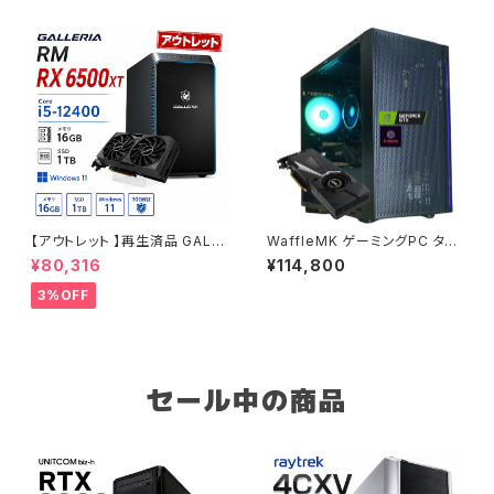
Windows 11 ワークステーショ
ン【B0DBBXDX8V】
【アウトレット 】再生済品 GALL
WaffleMK ゲーミングPC タワ
ERIA RM RX 6500XT Core i
ー型 G-Stormシリーズ AMD
¥80,316
¥114,800
5-12400 メモリ16GB SSD1T
GeForce 16GBメモリ Windo
B ゲーミングPC 整備済み品 9
ws 11 WPS Office2 SSD512
3%OFF
0日保証
GB Ryzen 5 5500 GTX 108
0 H18 ブラック B0CXHXKXP
P
セール中の商品