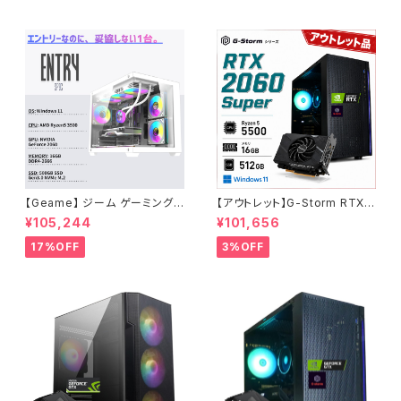
【Geame】 ジーム ゲーミングP
【アウトレット】G-Storm RTX2
C デスクトップ Certified GPU
060Super Ryzen5-5500 メ
¥105,244
¥101,656
RTX2060 Ryzen5 3500 メ
モリ16GB SSD512GB ゲーミ
モリ16GB SSD 500GB WiFi
ングPC 90日保証
17%OFF
3%OFF
Windows11 動画編集 G-Stor
mCG タワー型 ホワイト・1 B0G
ZMFJVT7