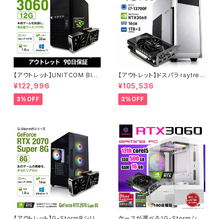
【アウトレット】UNITCOM BIZ-
【アウトレット】ドスパラ raytrek
H RTX 3060 Core i7-1070
4CXV RTX3060 Core i7-13
¥122,996
¥105,536
0 メモリ32GB SSD1TB ゲーミ
700F メモリ16GB SSD1TBx2
ングPC アウトレット プロ仕様 9
クリエイターPC 1点限り 90日
3%OFF
3%OFF
0日保証
保証
【アウトレット】G-StormRシリ
ケースが選べる！G-Stormシリ