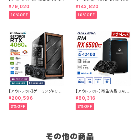
ーズ GeForce RTX 2070 Su
ーズ ゲーミングPC 人気のRTX
¥79,020
¥143,820
per Core i7-8700 16GBメモ
4060 3060 12G搭載 デスクト
リ SSD1.0TB Windows11 ゲ
ップPC タワー型 第12世代 CP
10%OFF
10%OFF
ーミングPC 90日保証
U Core i5-12400 - 16GBメ
モリ - SSD500GB - Window
s 11 WPS Office2
【アウトレット】ゲーミングPC 未
【アウトレット 】再生済品 GALL
使用品 RTX4060Ti Ryzen7
ERIA RM RX 6500XT Core i
¥200,596
¥80,316
5700X メモリ32GB SSD1TB
5-12400 メモリ16GB SSD1T
AI 動画編集 90日保証 G-Stor
B ゲーミングPC 整備済み品 9
3%OFF
3%OFF
m
0日保証
その他の商品