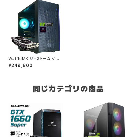
WaffleMK ジィストーム ゲーミ
ングPC Corei5 12世代 GeFor
¥249,800
ce 16GBメモリ 1.0TBSSD Wi
ndows 11 WPS Office2 Cor
e i5-12400F RTX 2070 Sup
er H18 ブラック B0D6KDG4Z
M
同じカテゴリの商品