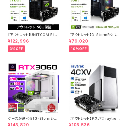
【アウトレット】UNITCOM BIZ-
【アウトレット】G-StormRシリ
H RTX 3060 Core i7-1070
ーズ GeForce RTX 2070 Su
¥122,996
¥79,020
0 メモリ32GB SSD1TB ゲーミ
per Core i7-8700 16GBメモ
ングPC アウトレット プロ仕様 9
リ SSD1.0TB Windows11 ゲ
3%OFF
10%OFF
0日保証
ーミングPC 90日保証
ケースが選べる！G-Stormシリ
【アウトレット】ドスパラ raytrek
ーズ ゲーミングPC 人気のRTX
4CXV RTX3060 Core i7-13
¥143,820
¥105,536
4060 3060 12G搭載 デスクト
700F メモリ16GB SSD1TBx2