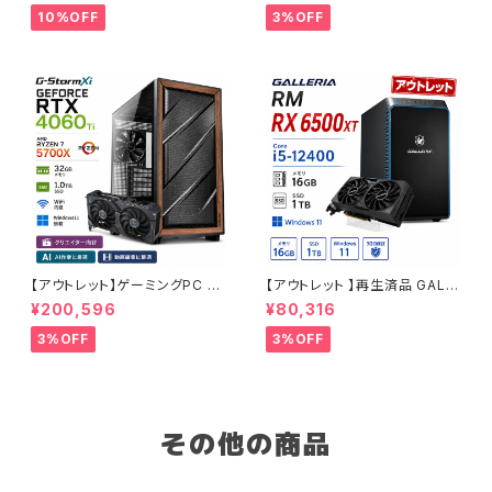
ップPC タワー型 第12世代 CP
クリエイターPC 1点限り 90日
10%OFF
3%OFF
U Core i5-12400 - 16GBメ
保証
モリ - SSD500GB - Window
s 11 WPS Office2
【アウトレット】ゲーミングPC 未
【アウトレット 】再生済品 GALL
使用品 RTX4060Ti Ryzen7
ERIA RM RX 6500XT Core i
¥200,596
¥80,316
5700X メモリ32GB SSD1TB
5-12400 メモリ16GB SSD1T
AI 動画編集 90日保証 G-Stor
B ゲーミングPC 整備済み品 9
3%OFF
3%OFF
m
0日保証
その他の商品