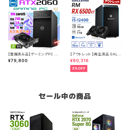
【整備済み品】ゲーミングPC デ
【アウトレット 】再生済品 GALL
スクトップ DELL Precision 3
ERIA RM RX 6500XT Core i
¥79,800
¥80,316
630 Tower - Core i5-9500
5-12400 メモリ16GB SSD1T
- RTX 2060 - メモリ16GB -
B ゲーミングPC 整備済み品 9
3%OFF
SSD240GB + HDD1.0TB -
0日保証
Windows 11 ワークステーショ
ン【B0DBBXDX8V】
セール中の商品