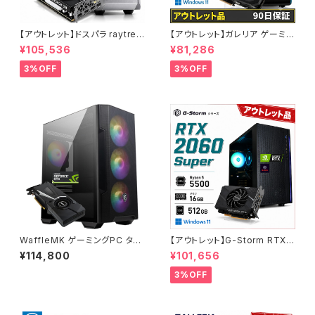
【アウトレット】ドスパラ raytrek
【アウトレット】ガレリア ゲーミン
4CXV RTX3060 Core i7-13
グパソコン GTX 1660 Super
¥105,536
¥81,286
700F メモリ16GB SSD1TBx2
Core i5-11400 メモリ16GB S
クリエイターPC 1点限り 90日
SD500GB 90日保証 他メーカ
3%OFF
3%OFF
保証
ー整備済み品
WaffleMK ゲーミングPC タワ
【アウトレット】G-Storm RTX2
ー型 G-Stormシリーズ AMD
060Super Ryzen5-5500 メ
¥114,800
¥101,656
GeForce 16GBメモリ Windo
モリ16GB SSD512GB ゲーミ
ws 11 WPS Office2 SSD512
ングPC 90日保証
3%OFF
GB Ryzen 5 5500 GTX 108
0 M100R ブラック B0CXJ1GC
5Z