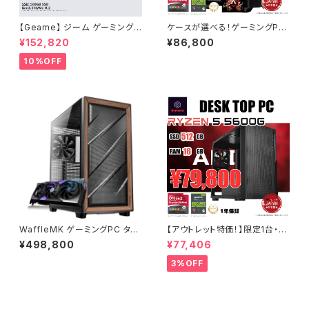
【Geame】 ジーム ゲーミングP
ケースが選べる！ゲーミングPC
C デスクトップ Certified GPU
エントリーモデル デスクトップP
¥152,820
¥86,800
RTX3060 12G Ryzen5 550
C タワー型 G-Stormシリーズ
0 メモリ16GB SSD 500GB W
Core i3-12100F - GeForce
10%OFF
iFi Windows11 動画編集 G-S
GTX 1660 Super - 16GBメモ
tormCG タワー型 ブラック・1 B
リ - Windows 11 WPS Offic
0GZMB3788
e2
WaffleMK ゲーミングPC タワ
【アウトレット特価！】限定1台・未
ー型 G-StormXi Geforce R
使用品・デスクトップPC タワー
¥498,800
¥77,406
TX 5070 Core i9-13900F 3
型 G-Storm D2 - Ryzen 5 5
2GBメモリ 2.0TBSSD WiFi
600G - 16GBメモリ - 512GB
3%OFF
Windows 11 クリエイタ AI 動
SSD - Windows 11 - OFFIC
画編集 (ブラック・3) B0F2ZW
E付き WPS Office2
BP7C