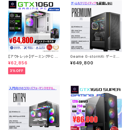
【アウトレット】ゲーミングPC エ
Geame G-stormXi ゲーミン
ントリーモデル ケースが映える！
グPC｜RTX5070 Ti / Core
¥62,856
¥649,800
デスクトップPC タワー型 G-St
Ultra 7 265F｜64GB / 2TB
ormRシリーズ - GeForce GT
[B0H4F7PCHV]
3%OFF
X 1060 - 12GBメモリ -