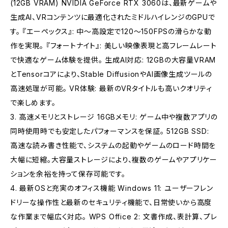
(12GB VRAM) NVIDIA GeForce RTX 3060は、最新ゲームや
生成AI、VRコンテンツに最適化されたミドルハイレンジのGPUで
す。 『エーペックス』: 中～高設定で120～150FPSの滑らかな動
作を実現。 『フォートナイト』: 美しい映像表現と高フレームレート
で快適なゲーム体験を提供。 生成AI対応: 12GBの大容量VRAM
とTensorコアにより、Stable DiffusionやAI画像生成ツールの
高速処理が可能。 VR体験: 最新のVRタイトルも高いクオリティ
で楽しめます。
3. 高速メモリとストレージ 16GBメモリ: ゲーム中や複数アプリの
同時使用時でも安定したパフォーマンスを保証。 512GB SSD:
高速な読み書き性能で、システムの起動やゲームのロード時間を
大幅に短縮。大容量ストレージにより、複数のゲームやアプリケー
ションを余裕を持って保存可能です。
4. 最新OSと充実のオフィス機能 Windows 11: ユーザーフレン
ドリーな操作性と最新のセキュリティ機能で、日常使いから高度
な作業まで幅広く対応。 WPS Office 2: 文書作成、表計算、プレ