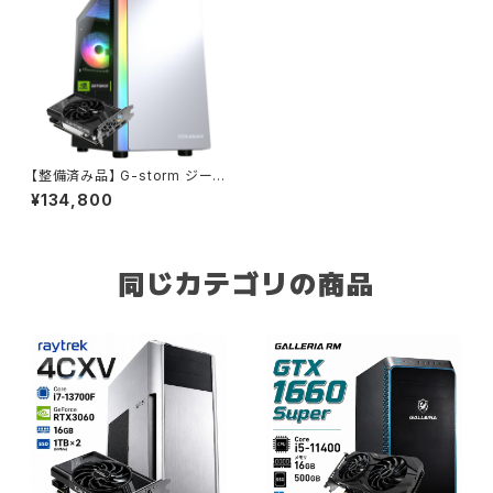
【整備済み品】 G-storm ジース
トーム ゲーミングPC - Corei3
¥134,800
12世代 - GeForce RTX 306
0 12G - 16GBメモリ - 512GB
SSD - Windows 11 WPS Of
fice2 ゲーム OFFICE付 デス
クトップ 生成Ai VR エイペック
同じカテゴリの商品
ス フォートナイト ホワイト B0D
VPNJYB1