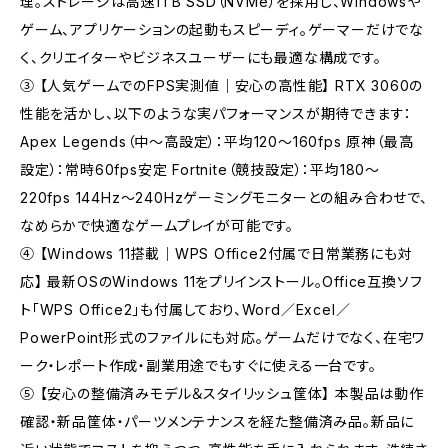
理。ストレージは高速1TB SSD（NVMe）を採用し、Windowsや
ゲーム、アプリケーションの起動もスピーディ。ゲーマーだけでな
く、クリエイターやビジネスユーザーにも最適な構成です。
③ 【人気ゲームでのFPS実測値｜安心の高性能】 RTX 3060の
性能を活かし、以下のような実パフォーマンスが期待できます：
Apex Legends（中～高設定）：平均120～160fps 原神（最高
設定）：常時60fps安定 Fortnite（競技設定）：平均180～
220fps 144Hz～240Hzゲーミングモニターとの組み合わせで、
なめらかで快適なゲームプレイが可能です。
④ 【Windows 11搭載｜WPS Office2付属で日常業務にも対
応】 最新OSのWindows 11をプリインストール。Office互換ソフ
ト「WPS Office2」も付属しており、Word／Excel／
PowerPoint形式のファイルにも対応。ゲームだけでなく、在宅ワ
ーク・レポート作成・副業用途でもすぐに使える一台です。
⑤ 【安心の整備済みモデル＆スタイリッシュ筐体】 本製品は動作
確認・新品筐体・パーツメンテナンスを経た整備済み品。新品に