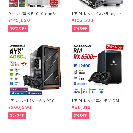
ケースが選べる！G-Stormシリ
【アウトレット】ドスパラ raytrek
ーズ ゲーミングPC 人気のRTX
4CXV RTX3060 Core i7-13
¥143,820
¥105,536
4060 3060 12G搭載 デスクト
700F メモリ16GB SSD1TBx2
ップPC タワー型 第12世代 CP
クリエイターPC 1点限り 90日
10%OFF
3%OFF
U Core i5-12400 - 16GBメ
保証
モリ - SSD500GB - Window
s 11 WPS Office2
【アウトレット】ゲーミングPC 未
【アウトレット 】再生済品 GALL
使用品 RTX4060Ti Ryzen7
ERIA RM RX 6500XT Core i
¥200,596
¥80,316
5700X メモリ32GB SSD1TB
5-12400 メモリ16GB SSD1T
AI 動画編集 90日保証 G-Stor
B ゲーミングPC 整備済み品 9
3%OFF
3%OFF
m
0日保証