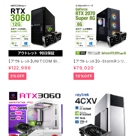
【アウトレット】UNITCOM BIZ-
【アウトレット】G-StormRシリ
H RTX 3060 Core i7-1070
ーズ GeForce RTX 2070 Su
¥122,996
¥79,020
0 メモリ32GB SSD1TB ゲーミ
per Core i7-8700 16GBメモ
ングPC アウトレット プロ仕様 9
リ SSD1.0TB Windows11 ゲ
3%OFF
10%OFF
0日保証
ーミングPC 90日保証