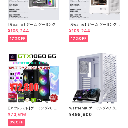
【Geame】 ジーム ゲーミングP
【Geame】 ジーム ゲーミングP
C デスクトップ Certified GPU
C デスクトップ Certified GPU
¥105,244
¥105,244
RTX2060 Ryzen5 3500 メ
RTX2060 Ryzen5 3500 メ
モリ16GB SSD 500GB WiFi
モリ16GB SSD 500GB WiFi
17%OFF
17%OFF
Windows11 動画編集 G-Stor
Windows11 動画編集 G-Stor
mCG タワー型 ホワイト・1 B0G
mCG タワー型 ホワイト・2 B0
ZMFJVT7
GZMGZMPH
【アウトレット】ゲーミングPC デ
WaffleMK ゲーミングPC タワ
スクトップPC タワー型 G-Stor
ー型 G-StormXi Geforce R
¥70,616
¥498,800
mR 16GBメモリ AMD Ryzen5
TX 5070 Core i9-13900F 3
2600 CPU GTX 1060 6G Wi
2GBメモリ 2.0TBSSD WiFi
3%OFF
n11搭載 (整備済み品)
Windows 11 クリエイタ AI 動