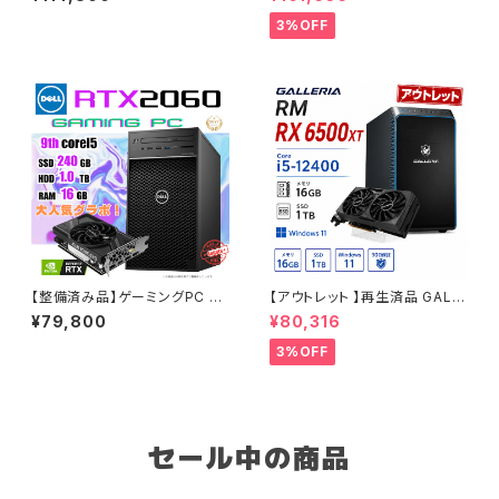
GeForce 16GBメモリ Windo
モリ16GB SSD512GB ゲーミ
ws 11 WPS Office2 SSD512
ングPC 90日保証
3%OFF
GB Ryzen 5 5500 GTX 108
0 M100R ブラック B0CXJ1GC
5Z
【整備済み品】ゲーミングPC デ
【アウトレット 】再生済品 GALL
スクトップ DELL Precision 3
ERIA RM RX 6500XT Core i
¥79,800
¥80,316
630 Tower - Core i5-9500
5-12400 メモリ16GB SSD1T
- RTX 2060 - メモリ16GB -
B ゲーミングPC 整備済み品 9
3%OFF
SSD240GB + HDD1.0TB -
0日保証
Windows 11 ワークステーショ
ン【B0DBBXDX8V】
セール中の商品