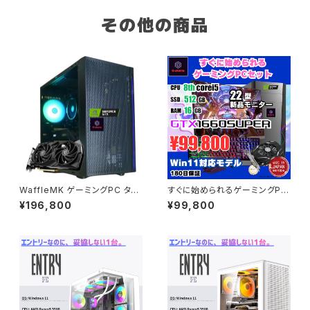
その他の商品
WaffleMK ゲーミングPC タワ
すぐに始められるゲーミングPC
ー型 G-Stormシリーズ AMD
セット - 本体 / モニター / ゲー
¥196,800
¥99,800
GeForce 16GBメモリ Windo
ミングキーボード＆マウス / ヘッ
ws 11 WPS Office2 SSD1.0
ドセット / WiFiアダプター / GT
TB Ryzen 7 5700X RTX 40
X 1660 Super / 全6点セット
60 H18 ブラック B0CXHKZR2
T