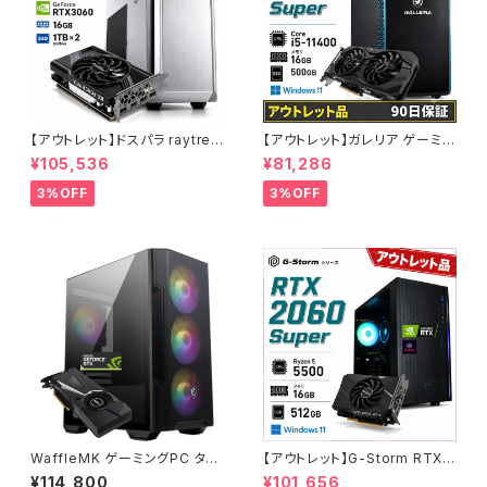
【アウトレット】ドスパラ raytrek
【アウトレット】ガレリア ゲーミン
4CXV RTX3060 Core i7-13
グパソコン GTX 1660 Super
¥105,536
¥81,286
700F メモリ16GB SSD1TBx2
Core i5-11400 メモリ16GB S
クリエイターPC 1点限り 90日
SD500GB 90日保証 他メーカ
3%OFF
3%OFF
保証
ー整備済み品
WaffleMK ゲーミングPC タワ
【アウトレット】G-Storm RTX2
ー型 G-Stormシリーズ AMD
060Super Ryzen5-5500 メ
¥114,800
¥101,656