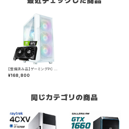
最近チェックした商品
【整備済み品】ゲーミングPC デ
スクトップ タワー型 G-StormR
¥168,800
第9世代 Core i7-9700 / RT
X 3060 / メモリ32GB / SSD
1.0TB / Windows 11 / WPS
Office2付き / ホワイトモデル2
フォートナイト・原神・Apex対応
同じカテゴリの商品
B0CZT9Y6M2