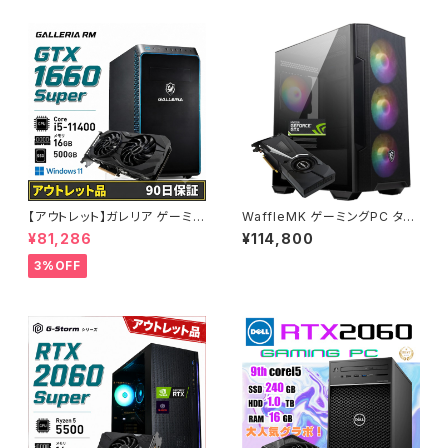
【アウトレット】ガレリア ゲーミン
WaffleMK ゲーミングPC タワ
グパソコン GTX 1660 Super
ー型 G-Stormシリーズ AMD
¥81,286
¥114,800
Core i5-11400 メモリ16GB S
GeForce 16GBメモリ Windo
SD500GB 90日保証 他メーカ
ws 11 WPS Office2 SSD512
3%OFF
ー整備済み品
GB Ryzen 5 5500 GTX 108
0 M100R ブラック B0CXJ1GC
5Z