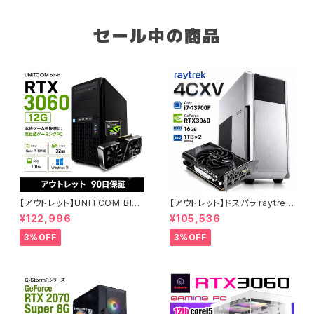
セール中の商品
【アウトレット】UNITCOM BIZ-
【アウトレット】ドスパラ raytrek
H RTX 3060 Core i7-1070
4CXV RTX3060 Core i7-13
¥122,996
¥105,536
0 メモリ32GB SSD1TB ゲーミ
700F メモリ16GB SSD1TBx2
ングPC アウトレット プロ仕様 9
クリエイターPC 1点限り 90日
3%OFF
3%OFF
0日保証
保証