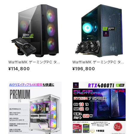
WaffleMK ゲーミングPC タワ
WaffleMK ゲーミングPC タワ
ー型 G-Stormシリーズ AMD
ー型 G-Stormシリーズ AMD
¥114,800
¥196,800
GeForce 16GBメモリ Windo
GeForce 16GBメモリ Windo
ws 11 WPS Office2 SSD512
ws 11 WPS Office2 SSD1.0
GB Ryzen 5 5500 GTX 108
TB Ryzen 7 5700X RTX 40
0 M100R ブラック B0CXJ1GC
60 H18 ブラック B0CXHKZR2
5Z
T