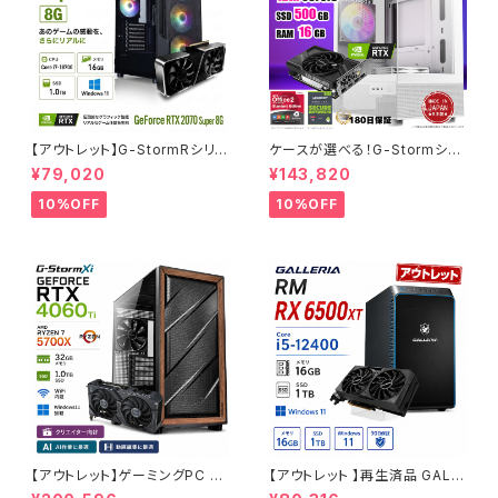
【アウトレット】G-StormRシリ
ケースが選べる！G-Stormシリ
ーズ GeForce RTX 2070 Su
ーズ ゲーミングPC 人気のRTX
¥79,020
¥143,820
per Core i7-8700 16GBメモ
4060 3060 12G搭載 デスクト
リ SSD1.0TB Windows11 ゲ
ップPC タワー型 第12世代 CP
10%OFF
10%OFF
ーミングPC 90日保証
U Core i5-12400 - 16GBメ
モリ - SSD500GB - Window
s 11 WPS Office2
【アウトレット】ゲーミングPC 未
【アウトレット 】再生済品 GALL
使用品 RTX4060Ti Ryzen7
ERIA RM RX 6500XT Core i