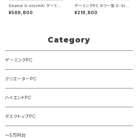
Geame G-stormXi ゲーミン
ゲーミングPC タワー型 G-Sto
グPC｜RTX5070 Ti / Core
rmXi Geforce RTX 4060 Ti
¥569,800
¥219,800
Ultra 7 265F｜32GB / 2TB
Ryzen7 5700X 32GBメモリ
[B0H4FJGRKR]
1.0TBSSD WiFi Windows 11
クリエイタ AI 動画編集
Category
ゲーミングPC
クリエーターPC
ハイエンドPC
デスクトップPC
～5万円台