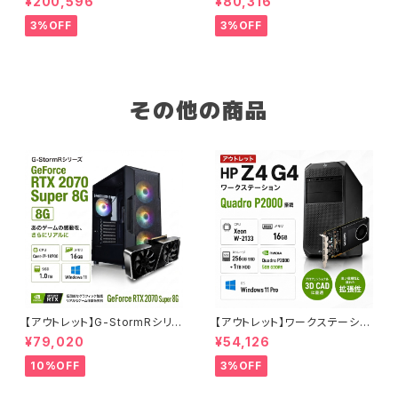
¥200,596
¥80,316
5700X メモリ32GB SSD1TB
5-12400 メモリ16GB SSD1T
AI 動画編集 90日保証 G-Stor
B ゲーミングPC 整備済み品 9
3%OFF
3%OFF
m
0日保証
その他の商品
【アウトレット】G-StormRシリ
【アウトレット】ワークステーショ
ーズ GeForce RTX 2070 Su
ン Quadro P2000搭載 HP Z
¥79,020
¥54,126
per Core i7-8700 16GBメモ
4G4 Xeon W-2133 16GBメ
リ SSD1.0TB Windows11 ゲ
モリ SSD256GB + HDD1TB
10%OFF
3%OFF
ーミングPC 90日保証
プロ仕様 90日保証