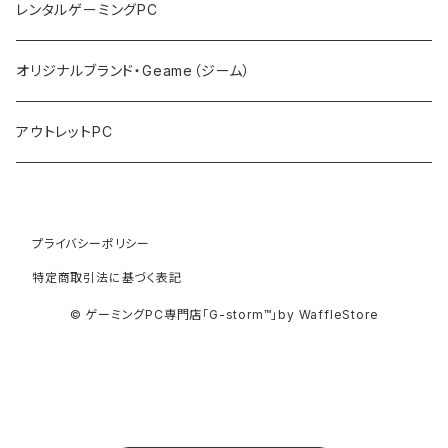
PCサーバー
キーボード
レンタルゲーミングPC
マウス
オリジナルブランド・Geame（ジーム）
プロジェクタ
アウトレットPC
プライバシーポリシー
特定商取引法に基づく表記
© ゲーミングPC専門店「G-storm™」by WaffleStore