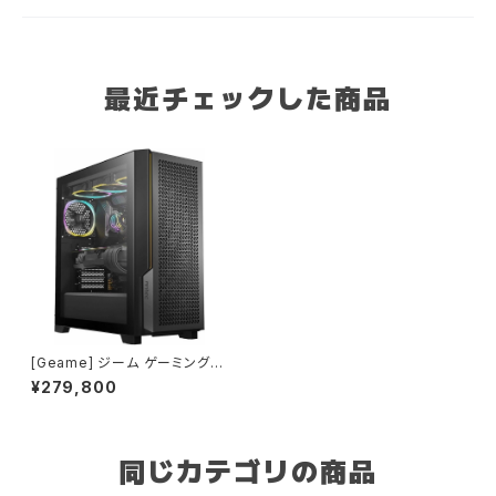
最近チェックした商品
[Geame] ジーム ゲーミングP
C デスクトップ タワー型 ゲーム
¥279,800
ピーシー Geforce RTX5060
Core i7-14700F cpu 32GB
メモリ 1.0TB SSD WiFi Wind
ows11 クリエイタ AI 動画編集
gaming G-StormXi (ブラッ
同じカテゴリの商品
ク・1) B0FBM43NNG