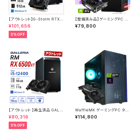
【アウトレット】G-Storm RTX2
【整備済み品】ゲーミングPC デ
060Super Ryzen5-5500 メ
スクトップ DELL Precision 3
¥101,656
¥79,800
モリ16GB SSD512GB ゲーミ
630 Tower - Core i5-9500
ングPC 90日保証
- RTX 2060 - メモリ16GB -
3%OFF
SSD240GB + HDD1.0TB -
Windows 11 ワークステーショ
ン【B0DBBXDX8V】
【アウトレット 】再生済品 GALL
WaffleMK ゲーミングPC タワ
ERIA RM RX 6500XT Core i
ー型 G-Stormシリーズ AMD
¥80,316
¥114,800
5-12400 メモリ16GB SSD1T
GeForce 16GBメモリ Windo
B ゲーミングPC 整備済み品 9
ws 11 WPS Office2 SSD512
3%OFF
0日保証
GB Ryzen 5 5500 GTX 108
0 H18 ブラック B0CXHXKXP
P