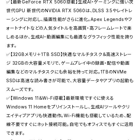
✅【最新GeForce RTX 5060搭載】生成AI・ゲーミングに強い次
世代GPU 新世代のNVIDIA RTX 5060は、DLSS 3.5やレイトレ
ーシングに対応し、描画性能がさらに進化。Apex Legendsやフ
ォートナイトなどの人気タイトルを高画質・高フレームレートで楽
しめるほか、生成AI・動画編集にも最適なグラフィック性能を誇り
ます。
✅【32GBメモリ＋1TB SSD】快適なマルチタスク＆高速ストレー
ジ 32GBの大容量メモリで、ゲームプレイ中の録画・配信や動画
編集などのマルチタスクにも余裕を持って対応。1TBのNVMe
SSDは高速な読み書きが可能で、大容量データやアプリの起動も
スムーズです。
✅【Windows 11＆Wi-Fi搭載】最新環境ですぐに使える
Windows 11 Homeをプリインストールし、生成AIツールやクリ
エイティブアプリも快適動作。Wi-Fi機能も搭載しているため、配
線不要ですぐにネット接続可能。自宅でもオフィスでもすぐに活用
できます。