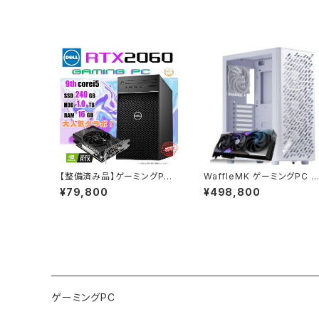
【整備済み品】ゲーミングPC
WaffleMK ゲーミングPC タ
デスクトップ DELL Precisio
ワー型 G-StormXi Geforc
¥79,800
¥498,800
n 3630 Tower - Core i5-
e RTX 5070 Core i9-139
9500 - RTX 2060 - メモリ
00F 32GBメモリ 2.0TBSS
16GB - SSD240GB + HDD
D WiFi Windows 11 クリエ
1.0TB - Windows 11 ワー
イタ AI 動画編集 (ホワイト・
クステーション【B0DBBXDX
1) B0F2HD9TN1
8V】
ゲーミングPC