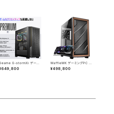
Geame G-stormXi ゲーミ
WaffleMK ゲーミングPC タ
ングPC｜RTX5070 Ti / Co
ワー型 G-StormXi Geforc
¥649,800
¥498,800
re Ultra 7 265F｜64GB /
e RTX 5070 Core i9-139
2TB [B0H4F7PCHV]
00F 32GBメモリ 2.0TBSS
D WiFi Windows 11 クリエ
イタ AI 動画編集 (ブラック・
3) B0F2ZWBP7C