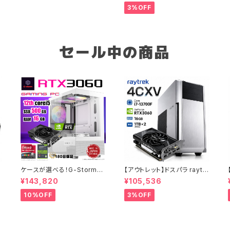
証
Windows 11 WPS Office2
ーミングPC 90日保証
3%OFF
SSD512GB Ryzen 5 5500
GTX 1080 M100R ブラック
B0CXJ1GC5Z
セール中の商品
リ
ケースが選べる！G-Stormシ
【アウトレット】ドスパラ raytr
リーズ ゲーミングPC 人気の
ek 4CXV RTX3060 Core
¥143,820
¥105,536
RTX 4060 3060 12G搭載
i7-13700F メモリ16GB SS
デスクトップPC タワー型 第1
D1TBx2 クリエイターPC 1点
10%OFF
3%OFF
2世代 CPU Core i5-12400
限り 90日保証
- 16GBメモリ - SSD500GB
- Windows 11 WPS Offic
e2