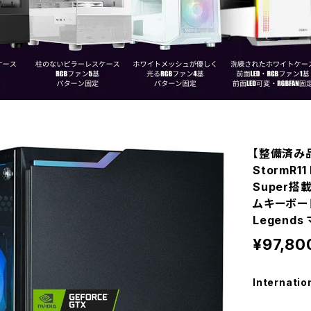
【整備済み品
StormR11
Super搭載
ムキーボード
Legends
¥97,80
Internatio