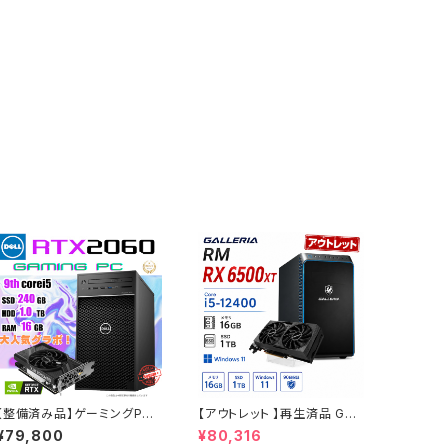
【整備済み品】ゲーミングPC
【アウトレット 】再生済品 GAL
デスクトップ DELL Precisio
LERIA RM RX 6500XT Co
¥79,800
¥80,316
n 3630 Tower - Core i5-
re i5-12400 メモリ16GB S