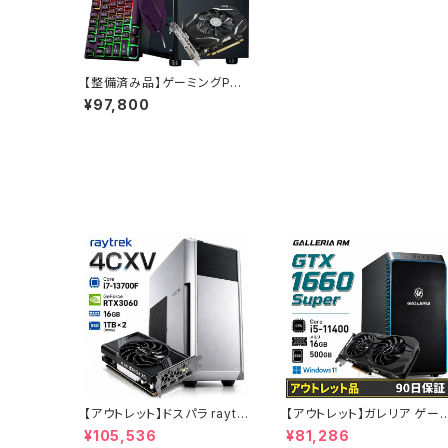
【整備済み品】ゲーミングPC
デスクトップ タワー型 G-Sto
¥97,800
rmR11 Ryzen5 2600（i7-8
700相当） GTX1660 Super
搭載 メモリ16GB SSD512G
B Windows11 ゲームキーボ
ード・マウス付属 フォートナイ
ト Apex Legends マイクラ
対応 B0CTG1HZJP
【アウトレット】ドスパラ raytr
【アウトレット】ガレリア ゲー
ek 4CXV RTX3060 Core
ングパソコン GTX 1660 Su
¥105,536
¥81,286
i7-13700F メモリ16GB SS
per Core i5-11400 メモリ1