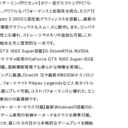
！ゲーミングPCセット】タワー型デスクトップPC「G-
1」は、パワフルなパフォーマンスと拡張性を両立。6コア12
zen 5 2600と高性能グラフィックスを搭載し、最新の
像度グラフィックスもスムーズに動作します。コンパク
性にも優れ、ストレージやメモリの追加も可能。これ
始める方に理想的な一台です。
 GTX 1660 Super搭載】G-StormR11は、NVIDIA
キテクチャ採用のGeForce GTX 1660 Super（6GB
を搭載。高解像度環境でも滑らかな映像を実現し、
ミングに最適。DirectX 12や最新のNVIDIAテクノロジ
フォートナイトやApex Legendsなど人気タイトル
適にプレイ可能。コストパフォーマンスに優れた、エン
者向けの最適解です。
キーボード・マウス付属】最新Windows11搭載のG-
11は、ゲーム専用の有線キーボード＆マウスを標準付属。
わせ、届いたその日から本格的なゲームプレイを開始