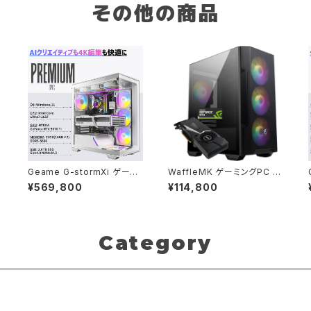
その他の商品
Geame G-stormXi ゲーミ
WaffleMK ゲーミングPC タ
ングPC｜RTX5070 Ti / Co
ワー型 G-Stormシリーズ A
¥569,800
¥114,800
re Ultra 7 265F｜32GB / 2
MD GeForce 16GBメモリ
TB [B0H4FJGRKR]
Windows 11 WPS Office2
SSD512GB Ryzen 5 5500
GTX 1080 M100R ブラック
B0CXJ1GC5Z
Category