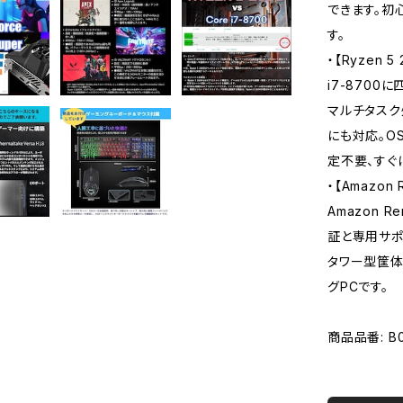
できます。初
す。
・【Ryzen 
i7-8700に
マルチタスク
にも対応。OS
定不要、すぐ
・【Amazo
Amazon 
証と専用サポ
タワー型筐体
グPCです。
商品品番: B0