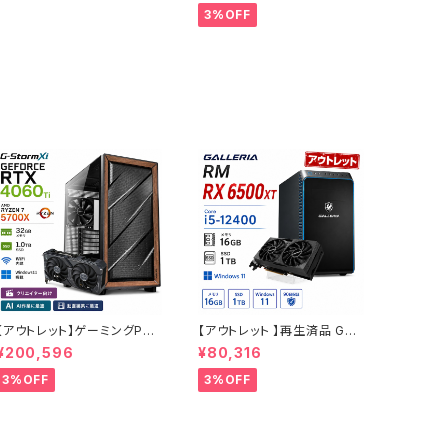
9500 - RTX 2060 - メモリ
SD1TB ゲーミングPC 整備
3%OFF
16GB - SSD240GB + HDD
済み品 90日保証
1.0TB - Windows 11 ワー
クステーション【B0DBBXDX
8V】
【アウトレット】ゲーミングPC
【アウトレット 】再生済品 GAL
未使用品 RTX4060Ti Ryz
LERIA RM RX 6500XT Co
¥200,596
¥80,316
en7 5700X メモリ32GB SS
re i5-12400 メモリ16GB S
D1TB AI 動画編集 90日保証
SD1TB ゲーミングPC 整備
3%OFF
3%OFF
G-Storm
済み品 90日保証