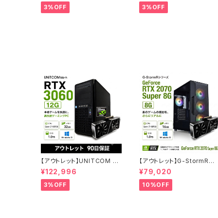
D1TBx2 クリエイターPC 1点
6GB SSD500GB 90日保
3%OFF
3%OFF
限り 90日保証
他メーカー整備済み品
【アウトレット】UNITCOM BI
【アウトレット】G-StormRシ
Z-H RTX 3060 Core i7-1
ーズ GeForce RTX 2070
¥122,996
¥79,020
0700 メモリ32GB SSD1TB
Super Core i7-8700 16G
ゲーミングPC アウトレット プ
Bメモリ SSD1.0TB Windo
3%OFF
10%OFF
ロ仕様 90日保証
ws11 ゲーミングPC 90日保
証