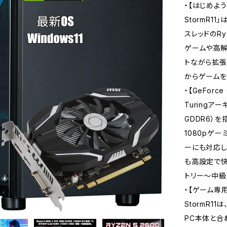
・【はじめよう
StormR1
スレッドのRy
ゲームや高解
トながら拡張
からゲームを
・【GeForce
Turingアー
GDDR6）
1080pゲー
ーにも対応し、
も高設定で快
トリー～中級
・【ゲーム専用
StormR
PC本体と合