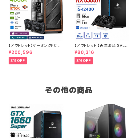
【アウトレット】ゲーミングPC 未
【アウトレット 】再生済品 GALL
使用品 RTX4060Ti Ryzen7
ERIA RM RX 6500XT Core i
¥200,596
¥80,316
5700X メモリ32GB SSD1TB
5-12400 メモリ16GB SSD1T
AI 動画編集 90日保証 G-Stor
B ゲーミングPC 整備済み品 9
3%OFF
3%OFF
m
0日保証
その他の商品