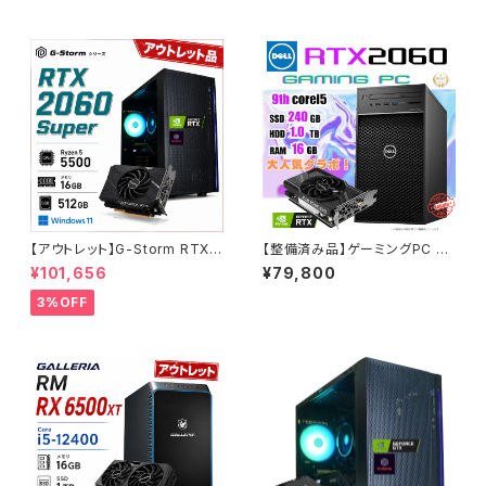
0 M100R ブラック B0CXJ1GC
5Z
【アウトレット】G-Storm RTX2
【整備済み品】ゲーミングPC デ
060Super Ryzen5-5500 メ
スクトップ DELL Precision 3
¥101,656
¥79,800
モリ16GB SSD512GB ゲーミ
630 Tower - Core i5-9500
ングPC 90日保証
- RTX 2060 - メモリ16GB -
3%OFF
SSD240GB + HDD1.0TB -
Windows 11 ワークステーショ
ン【B0DBBXDX8V】