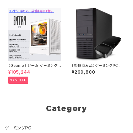
2 ゲームPC B0CLG6QPL1
【Geame】 ジーム ゲーミングP
【整備済み品】ゲーミングPC タ
C デスクトップ Certified GPU
ワー型 Monarch FE Core i9-
¥105,244
¥269,800
RTX2060 Ryzen5 3500 メ
13900 - GeForce RTX 307
モリ16GB SSD 500GB WiFi
0 8G - 64GBメモリ - SSD51
17%OFF
Windows11 動画編集 G-Stor
2GB - Windows 11 プロ仕様
mCG タワー型 ホワイト・2 B0
ワークステーション 【新品電源
GZMGZMPH
ユニット850W搭載】
Category
ゲーミングPC