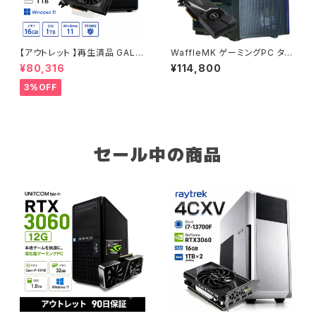
【アウトレット 】再生済品 GALL
WaffleMK ゲーミングPC タワ
ERIA RM RX 6500XT Core i
ー型 G-Stormシリーズ AMD
¥80,316
¥114,800
5-12400 メモリ16GB SSD1T
GeForce 16GBメモリ Windo
B ゲーミングPC 整備済み品 9
ws 11 WPS Office2 SSD512
3%OFF
0日保証
GB Ryzen 5 5500 GTX 108
0 H18 ブラック B0CXHXKXP
P
セール中の商品