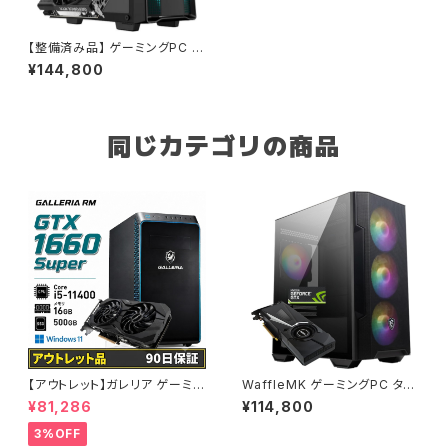
【整備済み品】 ゲーミングPC デ
スクトップPC タワー型 G-Stor
¥144,800
mRシリーズ Core i7 8700 -
GeForce RTX 3060 12GB -
16GBメモリ - SSD512GB - W
indows 11 B0CNYB55VX
同じカテゴリの商品
【アウトレット】ガレリア ゲーミン
WaffleMK ゲーミングPC タワ
グパソコン GTX 1660 Super
ー型 G-Stormシリーズ AMD
¥81,286
¥114,800
Core i5-11400 メモリ16GB S
GeForce 16GBメモリ Windo
SD500GB 90日保証 他メーカ
ws 11 WPS Office2 SSD512
3%OFF
ー整備済み品
GB Ryzen 5 5500 GTX 108