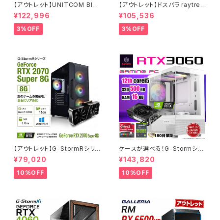
【アウトレット】UNITCOM BIZ-
【アウトレット】ドスパラ raytrek
H RTX 3060 Core i7-1070
4CXV RTX3060 Core i7-13
¥122,996
¥105,536
0 メモリ32GB SSD1TB ゲーミ
700F メモリ16GB SSD1TBx2
ングPC アウトレット プロ仕様 9
クリエイターPC 1点限り 90日
3%OFF
3%OFF
0日保証
保証
【アウトレット】G-StormRシリ
ケースが選べる！G-Stormシリ
ーズ GeForce RTX 2070 Su
ーズ ゲーミングPC 人気のRTX
¥79,020
¥143,820
per Core i7-8700 16GBメモ
4060 3060 12G搭載 デスクト
リ SSD1.0TB Windows11 ゲ
ップPC タワー型 第12世代 CP
10%OFF
10%OFF
ーミングPC 90日保証
U Core i5-12400 - 16GBメ
モリ - SSD500GB - Window
s 11 WPS Office2