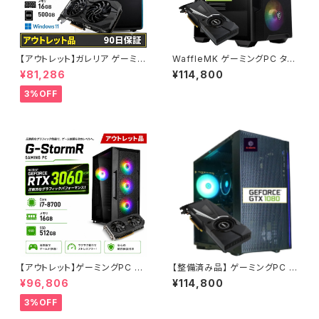
【アウトレット】ガレリア ゲーミン
WaffleMK ゲーミングPC タワ
グパソコン GTX 1660 Super
ー型 G-Stormシリーズ AMD
¥81,286
¥114,800
Core i5-11400 メモリ16GB S
GeForce 16GBメモリ Windo
SD500GB 90日保証 他メーカ
ws 11 WPS Office2 SSD512
3%OFF
ー整備済み品
GB Ryzen 5 5500 GTX 108
0 M100R ブラック B0CXJ1GC
5Z
【アウトレット】ゲーミングPC G-
【整備済み品】 ゲーミングPC タ
StormR RTX 3060 Core i7-
ワー型 G-Stormシリーズ AM
¥96,806
¥114,800
8700 メモリ16GB SSD512GB
D Ryzen 5 5500 CPU - GeF
特価品 90日保証
orce GTX 1080-16GBメモリ
3%OFF
- Windows 11 - WPS Office