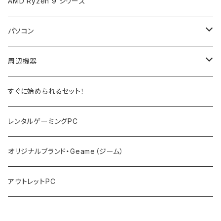
AMD Ryzen 9 シリーズ
パソコン
ノートPC
周辺機器
デスクトップPC
モニター
すぐに始められるセット！
PCサーバー
キーボード
レンタルゲーミングPC
マウス
オリジナルブランド・Geame（ジーム）
プロジェクタ
アウトレットPC