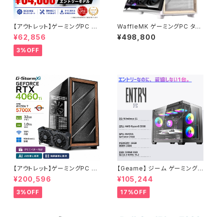
【アウトレット】ゲーミングPC エ
WaffleMK ゲーミングPC タワ
ントリーモデル ケースが映える！
ー型 G-StormXi Geforce R
¥62,856
¥498,800
デスクトップPC タワー型 G-St
TX 5070 Core i9-13900F 3
ormRシリーズ - GeForce GT
2GBメモリ 2.0TBSSD WiFi
3%OFF
X 1060 - 12GBメモリ -
Windows 11 クリエイタ AI 動
画編集 (ホワイト・3) B0F2ZT
C82W
【アウトレット】ゲーミングPC 未
【Geame】 ジーム ゲーミングP
使用品 RTX4060Ti Ryzen7
C デスクトップ Certified GPU
¥200,596
¥105,244
5700X メモリ32GB SSD1TB
RTX2060 Ryzen5 3500 メ
AI 動画編集 90日保証 G-Stor
モリ16GB SSD 500GB WiFi
3%OFF
17%OFF
m
Windows11 動画編集 G-Stor
mCG タワー型 ブラック・1 B0G
ZMGJWZR