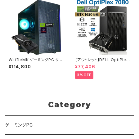
WaffleMK ゲーミングPC タワ
【アウトレット】DELL OptiPlex
ー型 G-Stormシリーズ AMD
7080 GTX 1650 Core i5-10
¥114,800
¥77,406
GeForce 16GBメモリ Windo
400 メモリ16GB SSD256GB
ws 11 WPS Office2 SSD512
+HDD1TB ゲーミングPC 90
3%OFF
GB Ryzen 5 5500 GTX 108
日保証
0 H18 ブラック B0CXHXKXP
P
Category
ゲーミングPC