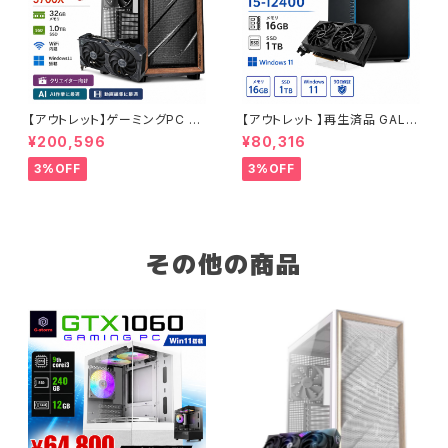
【アウトレット】ゲーミングPC 未
【アウトレット 】再生済品 GALL
使用品 RTX4060Ti Ryzen7
ERIA RM RX 6500XT Core i
¥200,596
¥80,316
5700X メモリ32GB SSD1TB
5-12400 メモリ16GB SSD1T
AI 動画編集 90日保証 G-Stor
B ゲーミングPC 整備済み品 9
3%OFF
3%OFF
m
0日保証
その他の商品