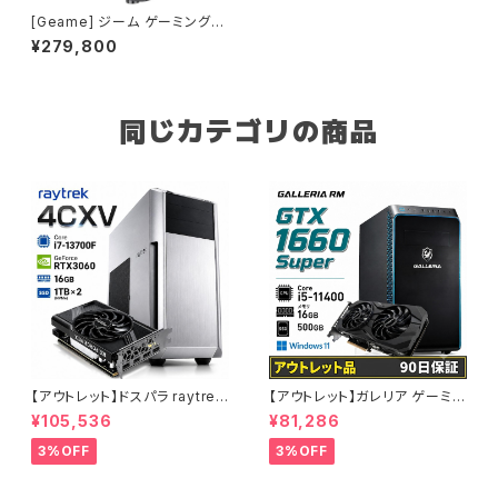
[Geame] ジーム ゲーミングP
C デスクトップ タワー型 ゲーム
¥279,800
ピーシー Geforce RTX 5060
Core i7-14700F cpu 32GB
メモリ 1.0TB SSD WiFi Wind
ows11 クリエイタ AI 動画編集
gaming G-StormXi (ブラッ
同じカテゴリの商品
ク・2) B0FBM5QC7Y
【アウトレット】ドスパラ raytrek
【アウトレット】ガレリア ゲーミン
4CXV RTX3060 Core i7-13
グパソコン GTX 1660 Super
¥105,536
¥81,286
700F メモリ16GB SSD1TBx2
Core i5-11400 メモリ16GB S
クリエイターPC 1点限り 90日
SD500GB 90日保証 他メーカ
3%OFF
3%OFF
保証
ー整備済み品