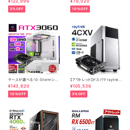
¥122,996
¥79,020
0 メモリ32GB SSD1TB ゲーミ
per Core i7-8700 16GBメモ
ングPC アウトレット プロ仕様 9
リ SSD1.0TB Windows11 ゲ
3%OFF
10%OFF
0日保証
ーミングPC 90日保証
ケースが選べる！G-Stormシリ
【アウトレット】ドスパラ raytrek
ーズ ゲーミングPC 人気のRTX
4CXV RTX3060 Core i7-13
¥143,820
¥105,536
4060 3060 12G搭載 デスクト
700F メモリ16GB SSD1TBx2
ップPC タワー型 第12世代 CP
クリエイターPC 1点限り 90日
10%OFF
3%OFF
U Core i5-12400 - 16GBメ
保証
モリ - SSD500GB - Window
s 11 WPS Office2