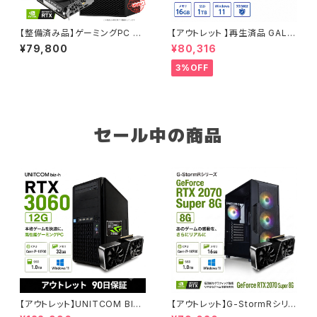
【整備済み品】ゲーミングPC デ
【アウトレット 】再生済品 GALL
スクトップ DELL Precision 3
ERIA RM RX 6500XT Core i
¥79,800
¥80,316
630 Tower - Core i5-9500
5-12400 メモリ16GB SSD1T
- RTX 2060 - メモリ16GB -
B ゲーミングPC 整備済み品 9
3%OFF
SSD240GB + HDD1.0TB -
0日保証
Windows 11 ワークステーショ
ン【B0DBBXDX8V】
セール中の商品
【アウトレット】UNITCOM BIZ-
【アウトレット】G-StormRシリ
H RTX 3060 Core i7-1070
ーズ GeForce RTX 2070 Su