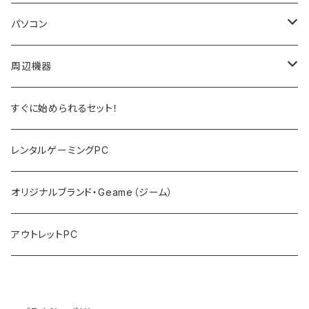
パソコン
ノートPC
周辺機器
デスクトップPC
モニター
すぐに始められるセット！
PCサーバー
キーボード
レンタルゲーミングPC
マウス
オリジナルブランド・Geame（ジーム）
プロジェクタ
アウトレットPC