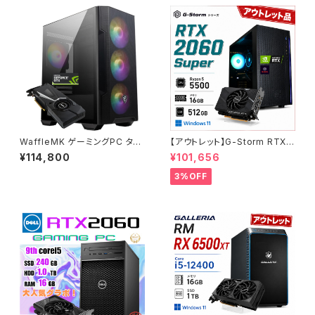
WaffleMK ゲーミングPC タワ
【アウトレット】G-Storm RTX2
ー型 G-Stormシリーズ AMD
060Super Ryzen5-5500 メ
¥114,800
¥101,656
GeForce 16GBメモリ Windo
モリ16GB SSD512GB ゲーミ
ws 11 WPS Office2 SSD512
ングPC 90日保証
3%OFF
GB Ryzen 5 5500 GTX 108
0 M100R ブラック B0CXJ1GC
5Z