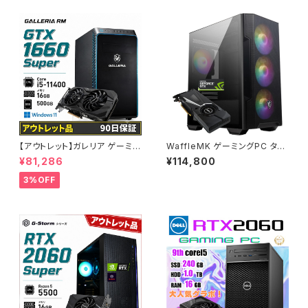
【アウトレット】ガレリア ゲーミン
WaffleMK ゲーミングPC タワ
グパソコン GTX 1660 Super
ー型 G-Stormシリーズ AMD
¥81,286
¥114,800
Core i5-11400 メモリ16GB S
GeForce 16GBメモリ Windo
SD500GB 90日保証 他メーカ
ws 11 WPS Office2 SSD512
3%OFF
ー整備済み品
GB Ryzen 5 5500 GTX 108
0 M100R ブラック B0CXJ1GC
5Z