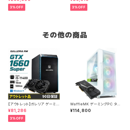
5700X メモリ32GB SSD1TB
5-12400 メモリ16GB SSD1T
AI 動画編集 90日保証 G-Stor
B ゲーミングPC 整備済み品 9
3%OFF
3%OFF
m
0日保証
その他の商品
【アウトレット】ガレリア ゲーミン
WaffleMK ゲーミングPC タワ
グパソコン GTX 1660 Super
ー型 G-Stormシリーズ AMD
¥81,286
¥114,800
Core i5-11400 メモリ16GB S
GeForce 16GBメモリ Windo
SD500GB 90日保証 他メーカ
ws 11 WPS Office2 SSD512
3%OFF
ー整備済み品
GB Ryzen 5 5500 GTX 108
0 i3NEO ホワイト B0CXHRS