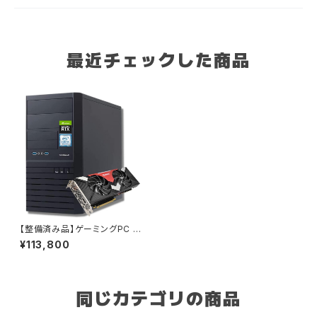
最近チェックした商品
【整備済み品】ゲーミングPC デ
スクトップ パソコン Diginnos
¥113,800
Core i7-8700 - RTX 2070
8G - 16GBメモリ - SSD500G
B + HDD1.0TB - Windows 1
1 - ゲームPC - VR エイペック
ス フォートナイト B0DKT14L4
同じカテゴリの商品
1