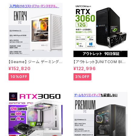
JWM
【Geame】 ジーム ゲーミングP
【アウトレット】UNITCOM BIZ-
C デスクトップ Certified GPU
H RTX 3060 Core i7-1070
¥152,820
¥122,996
RTX3060 12G Ryzen5 550
0 メモリ32GB SSD1TB ゲーミ
0 メモリ16GB SSD 500GB W
ングPC アウトレット プロ仕様 9
10%OFF
3%OFF
iFi Windows11 動画編集 G-S
0日保証
tormCG タワー型 ホワイト・2
B0GZMFH18Y