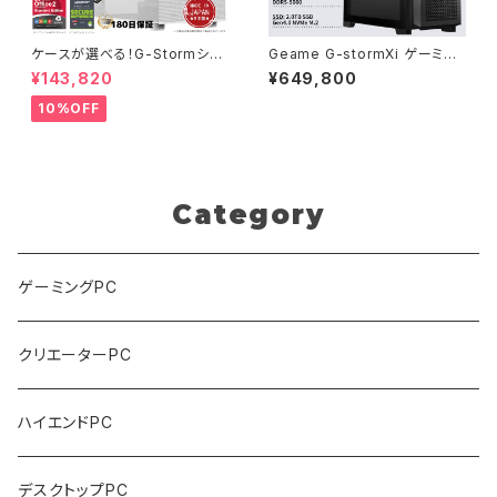
ケースが選べる！G-Stormシリ
Geame G-stormXi ゲーミン
ーズ ゲーミングPC 人気のRTX
グPC｜RTX5070 Ti / Core
¥143,820
¥649,800
4060 3060 12G搭載 デスクト
Ultra 7 265F｜64GB / 2TB
ップPC タワー型 第12世代 CP
[B0H4F7PCHV]
10%OFF
U Core i5-12400 - 16GBメ
モリ - SSD500GB - Window
s 11 WPS Office2
Category
ゲーミングPC
クリエーターPC
ハイエンドPC
デスクトップPC