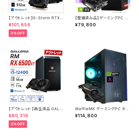
【アウトレット】G-Storm RTX2
【整備済み品】ゲーミングPC デ
060Super Ryzen5-5500 メ
スクトップ DELL Precision 3
¥101,656
¥79,800
モリ16GB SSD512GB ゲーミ
630 Tower - Core i5-9500
ングPC 90日保証
- RTX 2060 - メモリ16GB -
3%OFF
SSD240GB + HDD1.0TB -
Windows 11 ワークステーショ
ン【B0DBBXDX8V】
【アウトレット 】再生済品 GALL
WaffleMK ゲーミングPC タワ
ERIA RM RX 6500XT Core i
ー型 G-Stormシリーズ AMD
¥80,316
¥114,800
5-12400 メモリ16GB SSD1T
GeForce 16GBメモリ Windo
B ゲーミングPC 整備済み品 9
ws 11 WPS Office2 SSD512
3%OFF
0日保証
GB Ryzen 5 5500 GTX 108
0 H18 ブラック B0CXHXKXP
P