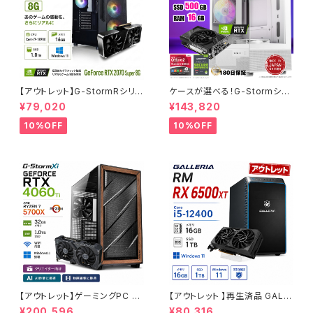
【アウトレット】G-StormRシリ
ケースが選べる！G-Stormシリ
ーズ GeForce RTX 2070 Su
ーズ ゲーミングPC 人気のRTX
¥79,020
¥143,820
per Core i7-8700 16GBメモ
4060 3060 12G搭載 デスクト
リ SSD1.0TB Windows11 ゲ
ップPC タワー型 第12世代 CP
10%OFF
10%OFF
ーミングPC 90日保証
U Core i5-12400 - 16GBメ
モリ - SSD500GB - Window
s 11 WPS Office2
【アウトレット】ゲーミングPC 未
【アウトレット 】再生済品 GALL
使用品 RTX4060Ti Ryzen7
ERIA RM RX 6500XT Core i
¥200,596
¥80,316