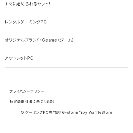
デスクトップPC
モニター
すぐに始められるセット！
PCサーバー
キーボード
レンタルゲーミングPC
マウス
オリジナルブランド・Geame（ジーム）
プロジェクタ
アウトレットPC
プライバシーポリシー
特定商取引法に基づく表記
© ゲーミングPC専門店「G-storm™」by WaffleStore