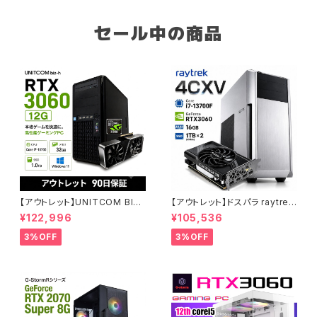
セール中の商品
【アウトレット】UNITCOM BIZ-
【アウトレット】ドスパラ raytrek
H RTX 3060 Core i7-1070
4CXV RTX3060 Core i7-13
¥122,996
¥105,536
0 メモリ32GB SSD1TB ゲーミ
700F メモリ16GB SSD1TBx2
ングPC アウトレット プロ仕様 9
クリエイターPC 1点限り 90日
3%OFF
3%OFF
0日保証
保証