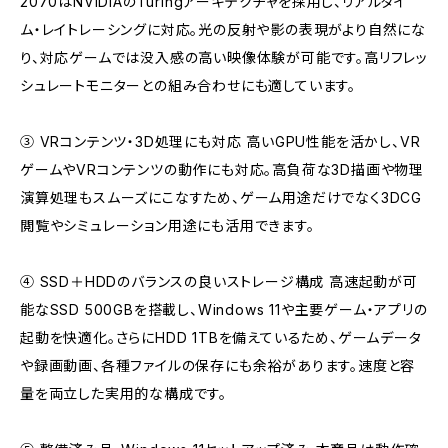
2070はNVIDIAのTuringアーキテクチャを採用し、リアルタイ
ム・レイトレーシングに対応。光の反射や影の表現がより自然にな
り、対応ゲームでは没入感の高い映像体験が可能です。高リフレッ
シュレートモニターとの組み合わせにも適しています。
③ VRコンテンツ・3D処理にも対応 高いGPU性能を活かし、VR
ゲームやVRコンテンツの動作にも対応。高負荷な3D描画や物理
演算処理もスムーズにこなすため、ゲーム用途だけでなく3DCG
閲覧やシミュレーション用途にも活用できます。
④ SSD＋HDDのバランスの良いストレージ構成 高速起動が可
能なSSD 500GBを搭載し、Windows 11や主要ゲーム・アプリの
起動を快適化。さらにHDD 1TBを備えているため、ゲームデータ
や録画動画、各種ファイルの保存にも余裕があります。速度と容
量を両立した実用的な構成です。